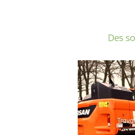
Des so
Trava