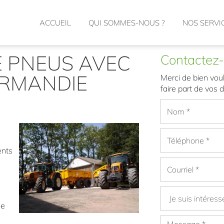
ACCUEIL
QUI SOMMES-NOUS ?
NOS SERVI
E PNEUS AVEC
Contactez
RMANDIE
Merci de bien voul
faire part de vos
ents
e
ce